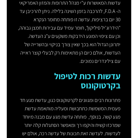
עדשות המאושרות ע"י מנהל התרופות והמזון האמריקאי
ה- F.D.A, להרכבה בזמן השינה בלילה. ניתן להרכיבן עד
30 יום ברציפות. עדשה זו פותחה מחומר הנקרא
"הידרוג'יל סיליקון", חומר עמיד עם עבירות חמצן גבוהה,
וכן עם ציפוי המונע הידבקות משקעים ע"ג העדשה.
יתרונן הגדול הוא בכך שאין צורך בניקוי ובהשרייה של
העדשות, אולם כיום הן מתאימות רק לבעלי קוצר ראייה
עם צילינדרים נמוכים.
עדשות רכות לטיפול
בקרטוקונוס
פתרונות רבים ומגוונים לקרטוקונוס כגון, עדשת מגע חד
פעמית המשמשת כתחבושת ומעליה מותאמת עדשת
מגע קשה. בנוסף, פותחה עדשת מגע עם מבנה מיוחד
שמרכזו קשיח והיקפו רך ומאפשר הסתגלות קלה יותר
לעדשות. לעדשה זאת תכונות של עדשה רכה, אולם יש